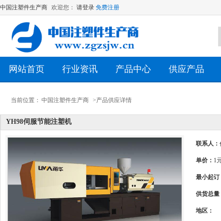
中国注塑件生产商
欢迎您：
请登录
免费注册
网站首页
行业资讯
产品中心
供应产品
当前位置：
中国注塑件生产商
>产品供应详情
YH98伺服节能注塑机
联系人：
单价：
1
最小起订
供货总量
地区：